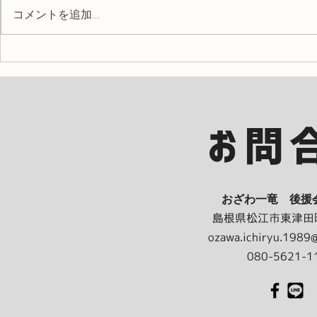
コメントを追加…
#10旅と悟りの20代。
#09上京す
京、バンドで
​お問
おざわ一竜 後援
島根県松江市東津田町
ozawa.ichiryu.1989
080-5621-1