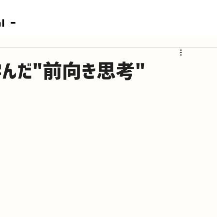
-
al
学んだ"前向き思考"