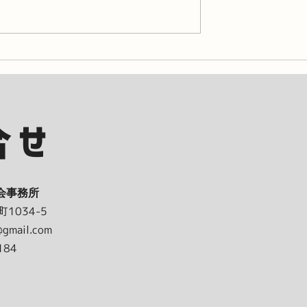
る一竜。初めての東
#08"20代なんてあっという間
学んだ社会生活
ぞ"なんて、うっせえわ!!!!
合せ
会事務所
1034-5
@gmail.com
184