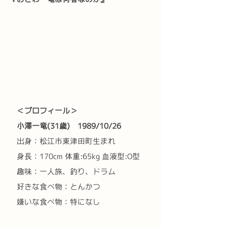
　＜プロフィール＞
　小澤一竜(31歳)　1989/10/26
　出身：松江市東津田町生まれ
　身長：170cm 体重:65kg 血液型:O型
　趣味：一人旅、釣り、ドラム
　好きな食べ物：とんかつ
　嫌いな食べ物：特になし